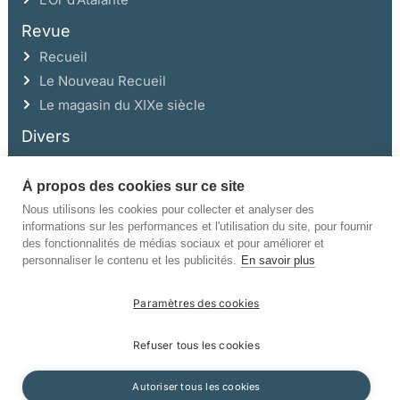
Revue
Recueil
Le Nouveau Recueil
Le magasin du XIXe siècle
Divers
À propos des cookies sur ce site
Ce site a été réalisé avec l’aide de la Région Auvergne Rhône-Alpes et de la
Drac Rhône-Alpes.
Nous utilisons les cookies pour collecter et analyser des
informations sur les performances et l'utilisation du site, pour fournir
des fonctionnalités de médias sociaux et pour améliorer et
personnaliser le contenu et les publicités.
En savoir plus
Paramètres des cookies
©Champ Vallon. Tous droits réservés.
Refuser tous les cookies
Manuscrits
Mentions légales
Politique de confidentialité
Autoriser tous les cookies