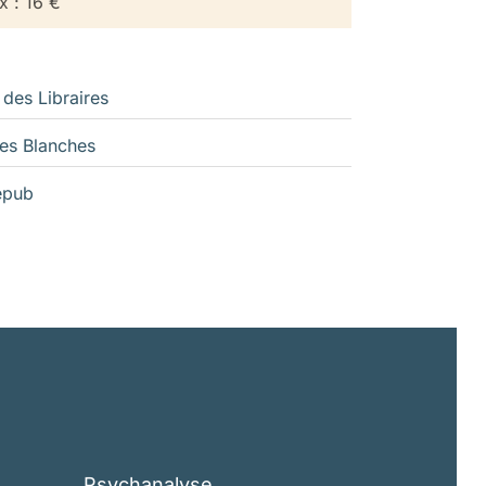
x : 16 €
 des Libraires
es Blanches
epub
Psychanalyse