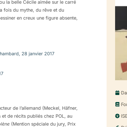
u la belle Cécile aimée sur le carré
a fois du mythe, du rêve et du
ssiner en creux une figure absente,
mbard, 28 janvier 2017
17
Da
Fo
teur de l’allemand (Meckel, Häfner,
IS
ns et de récits publiés chez POL, au
lène
(Mention spéciale du jury, Prix