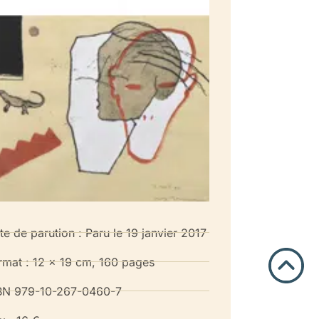
te de parution : Paru le 19 janvier 2017
rmat : 12 x 19 cm, 160 pages
BN 979-10-267-0460-7