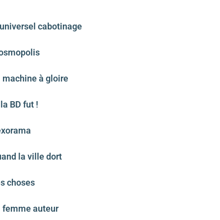
’universel cabotinage
Cosmopolis
 machine à gloire
a BD fut !
Sexorama
nd la ville dort
es choses
a femme auteur