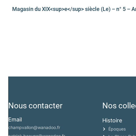
Magasin du XIX<sup>e</sup> siècle (Le) – n° 5 – 
Nous contacter
Nos colle
Email
Histoire
champvallon@wanadoo.fr
Époques
patrick.beaune@wanadoo.fr