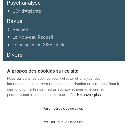
Psychanalyse
L’Or d’Atalante
Revue
Recueil
Le Nouveau Recueil
Le magasin du XIXe siècle
Divers
À propos des cookies sur ce site
Ce site a été réalisé avec l’aide de la Région Auvergne Rhône-Alpes et de la
Drac Rhône-Alpes.
Nous utilisons les cookies pour collecter et analyser des
informations sur les performances et l'utilisation du site, pour fournir
des fonctionnalités de médias sociaux et pour améliorer et
personnaliser le contenu et les publicités.
En savoir plus
Paramètres des cookies
©Champ Vallon. Tous droits réservés.
Refuser tous les cookies