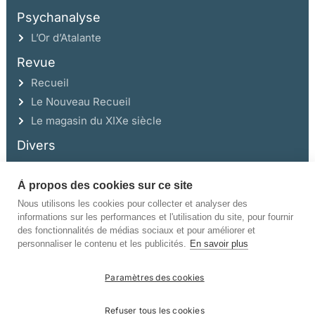
Psychanalyse
L’Or d’Atalante
Revue
Recueil
Le Nouveau Recueil
Le magasin du XIXe siècle
Divers
À propos des cookies sur ce site
Ce site a été réalisé avec l’aide de la Région Auvergne Rhône-Alpes et de la
Drac Rhône-Alpes.
Nous utilisons les cookies pour collecter et analyser des
informations sur les performances et l'utilisation du site, pour fournir
des fonctionnalités de médias sociaux et pour améliorer et
personnaliser le contenu et les publicités.
En savoir plus
Paramètres des cookies
©Champ Vallon. Tous droits réservés.
Refuser tous les cookies