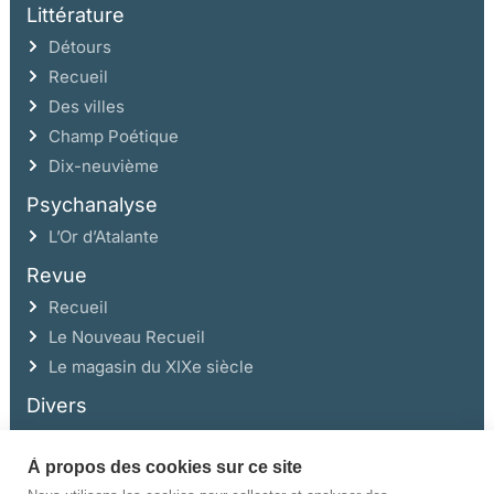
Littérature
Détours
Recueil
Des villes
Champ Poétique
Dix-neuvième
Psychanalyse
L’Or d’Atalante
Revue
Recueil
Le Nouveau Recueil
Le magasin du XIXe siècle
Divers
À propos des cookies sur ce site
Ce site a été réalisé avec l’aide de la Région Auvergne Rhône-Alpes et de la
Drac Rhône-Alpes.