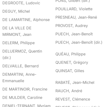
PONS, Gilbert (dir.)
DEGROOTE, Ludovic
POUILLARD, Violette
DEGUY, Michel
PRESNEAU, Jean-René
DE LAMARTINE, Alphonse
PROVOST, Audrey
DE LA VILLE DE
PUECH, Jean-Benoît
MIRMONT, Jean
PUECH, Jean-Benoît (dir.)
DELERM, Philippe
DELUERMOZ, Quentin
Q
QUÉAU, Philippe
(dir.)
QUENET, Grégory
DELVAILLE, Bernard
QUINSAT, Gilles
DEMARTINI, Anne-
Emmanuelle
R
RABATÉ, Jean-Michel
DE MARTINOIR, Francine
RAUCH, André
DE MULDER, Caroline
REVEST, Clémence
DENIEL-TERNANT, Myriam