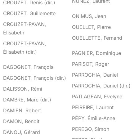
NUNEZ, Laurent
CROUZET, Denis (dir.)
CROUZET, Guillemette
O
ONIMUS, Jean
CROUZET-PAVAN,
OUELLET, Pierre
Élisabeth
OUELLETTE, Fernand
CROUZET-PAVAN,
P
Élisabeth (dir.)
PAGNIER, Dominique
PARISOT, Roger
D
DAGOGNET, François
PARROCHIA, Daniel
DAGOGNET, François (dir.)
PARROCHIA, Daniel (dir.)
DALISSON, Rémi
PATLAGEAN, Evelyne
DAMBRE, Marc (dir.)
PEIREIRE, Laurent
DAMIEN, Robert
PÉPY, Émilie-Anne
DAMON, Benoit
PEREGO, Simon
DANOU, Gérard