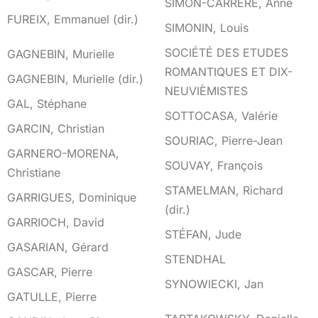
SIMON-CARRERE, Anne
FUREIX, Emmanuel (dir.)
SIMONIN, Louis
G
SOCIÉTÉ DES ETUDES
GAGNEBIN, Murielle
ROMANTIQUES ET DIX-
GAGNEBIN, Murielle (dir.)
NEUVIÈMISTES
GAL, Stéphane
SOTTOCASA, Valérie
GARCIN, Christian
SOURIAC, Pierre-Jean
GARNERO-MORENA,
SOUVAY, François
Christiane
STAMELMAN, Richard
GARRIGUES, Dominique
(dir.)
GARRIOCH, David
STÉFAN, Jude
GASARIAN, Gérard
STENDHAL
GASCAR, Pierre
SYNOWIECKI, Jan
GATULLE, Pierre
T