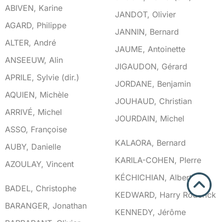
ABIVEN, Karine
JANDOT, Olivier
AGARD, Philippe
JANNIN, Bernard
ALTER, André
JAUME, Antoinette
ANSEEUW, Alin
JIGAUDON, Gérard
APRILE, Sylvie (dir.)
JORDANE, Benjamin
AQUIEN, Michèle
JOUHAUD, Christian
ARRIVÉ, Michel
JOURDAIN, Michel
ASSO, Françoise
K
KALAORA, Bernard
AUBY, Danielle
KARILA-COHEN, PIerre
AZOULAY, Vincent
KÉCHICHIAN, Albert
B
BADEL, Christophe
KEDWARD, Harry Roderick
BARANGER, Jonathan
KENNEDY, Jérôme