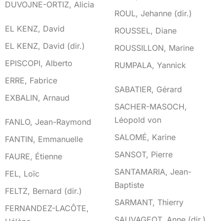
DUVOJNE-ORTIZ, Alicia
ROUL, Jehanne (dir.)
E
EL KENZ, David
ROUSSEL, Diane
EL KENZ, David (dir.)
ROUSSILLON, Marine
EPISCOPI, Alberto
RUMPALA, Yannick
ERRE, Fabrice
S
SABATIER, Gérard
EXBALIN, Arnaud
SACHER-MASOCH,
F
Léopold von
FANLO, Jean-Raymond
SALOMÉ, Karine
FANTIN, Emmanuelle
SANSOT, Pierre
FAURE, Étienne
SANTAMARIA, Jean-
FEL, Loïc
Baptiste
FELTZ, Bernard (dir.)
SARMANT, Thierry
FERNANDEZ-LACÔTE,
SAUVAGEOT, Anne (dir.)