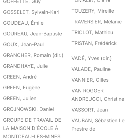
TOMALIN, Claire
GOFFETTE, Guy
TOUZERY, Mireille
GOSSELET, Sylvain-Karl
TRAVERSIER, Mélanie
GOUDEAU, Émile
TRICLOT, Mathieu
GOUREAU, Jean-Baptiste
TRISTAN, Frédérick
GOUX, Jean-Paul
GRANCHER, Romain (dir.)
V
VADÉ, Yves (dir.)
GRANDHAYE, Julie
VALADE, Pauline
GREEN, André
VANNIER, Gilles
GREEN, Eugène
VAN ROGGER
GREEN, Julien
ANDREUCCI, Christine
GROJNOWSKI, Daniel
VASSORT, Jean
GROUPE DE TRAVAIL DE
VAUBAN, Sébastien Le
LA MAISON D'ÉCOLE À
Prestre de
MONTCEAU-LES-MINES