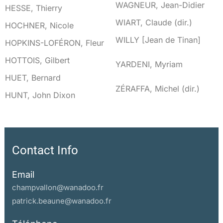
W
WAGNEUR, Jean-Didier
HESSE, Thierry
WIART, Claude (dir.)
HOCHNER, Nicole
WILLY [Jean de Tinan]
HOPKINS-LOFÉRON, Fleur
HOTTOIS, Gilbert
Y
YARDENI, Myriam
HUET, Bernard
Z
ZÉRAFFA, Michel (dir.)
HUNT, John Dixon
Contact Info
Email
champvallon@wanadoo.fr
patrick.beaune@wanadoo.fr