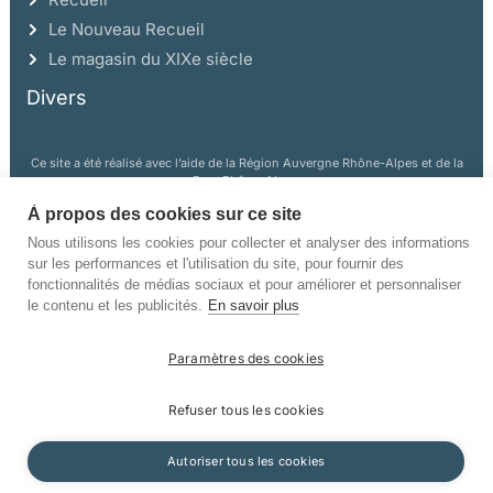
Le Nouveau Recueil
Le magasin du XIXe siècle
Divers
Ce site a été réalisé avec l’aide de la Région Auvergne Rhône-Alpes et de la
Drac Rhône-Alpes.
À propos des cookies sur ce site
Nous utilisons les cookies pour collecter et analyser des informations
sur les performances et l'utilisation du site, pour fournir des
fonctionnalités de médias sociaux et pour améliorer et personnaliser
le contenu et les publicités.
En savoir plus
©Champ Vallon. Tous droits réservés.
Paramètres des cookies
Manuscrits
Mentions légales
Politique de confidentialité
Refuser tous les cookies
Autoriser tous les cookies