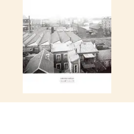
Les paysages scientifiques
Géométrie descriptive
Cartographie
Le paysage médical
Le paysage guerrier
Reconnaissance militaire
Poliorcétique
Statistiques
2. Genèse d’une politique industrielle
(1800-1810)
Artisanat, industrie : des catégories politiques
Les arts inutiles
La technique
Chaptal
La chimie sanitaire
La première politique industrielle