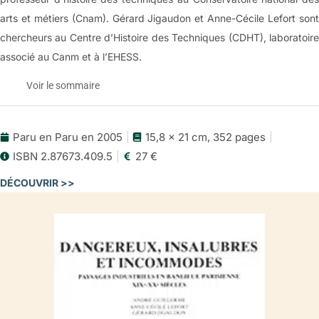
arts et métiers (Cnam). Gérard Jigaudon et Anne-Cécile Lefort sont
chercheurs au Centre d’Histoire des Techniques (CDHT), laboratoire
associé au Canm et à l’EHESS.
Voir le sommaire
Paru en Paru en 2005
15,8 x 21 cm, 352 pages
Dangereux, insalubres et incommodes:
e
e
ISBN 2.87673.409.5
27 €
paysages industriels en banlieue parisienne (XIX
-XX
siècles)
Le sommaire
DÉCOUVRIR >>
Introduction
Première partie
Haha, Pressions et impressions manufacturiÈres à Paris
(1800-1820)
1. Les paysages de l’État