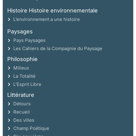
L’utilité publique
Histoire Histoire environnementale
La vigilance
L’environnement a une histoire
L’aménagement public
Paysages
3. Continuum politique:
Pays Paysages
décret de 1810 et ordonnance de 1815
Les Cahiers de la Compagnie du Paysage
La nouvelle gestion de l’espace public
Philosophie
Le Service des Ponts et Chaussées
Milieux
Gérer les nuisances urbaines
La Totalité
Le second rapport de l’Institut du 30 octobre 1809
L’Esprit Libre
À quelle distance ?
Littérature
Le décret du 15 octobre 1810
Détours
Le dessein du conseil de salubrité
Recueil
La nouvelle topographie des fabriques
Des villes
La province rebelle
Champ Poétique
La réaction des industriels