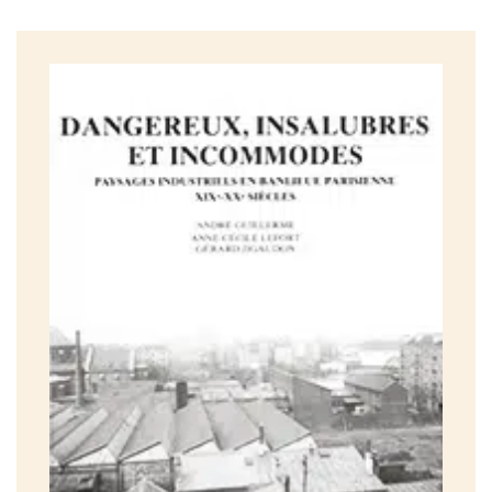
Le sommaire
Introduction
Première partie
Haha, Pressions et impressions manufacturiÈres à Paris
(1800-1820)
1. Les paysages de l’État
Les paysages scientifiques
Géométrie descriptive
Cartographie
Le paysage médical
Le paysage guerrier
Reconnaissance militaire
Poliorcétique
Statistiques