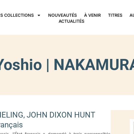
S COLLECTIONS
NOUVEAUTÉS
À VENIR
TITRES
A
ACTUALITÉS
Yoshio | NAKAMUR
IELING, JOHN DIXON HUNT
rançais
çais, l’État français a demandé à trois personnalités