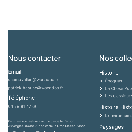
Nous contacter
Nos colle
Email
Histoire
champvallon@wanadoo.fr
Époques
patrick.beaune@wanadoo.fr
La Chose Pub
Les classique
Téléphone
04 79 81 47 66
Histoire His
L’environneme
Ce site a été réalisé avec l’aide de la Région
Auvergne Rhône-Alpes et de la Drac Rhône-Alpes.
Paysages