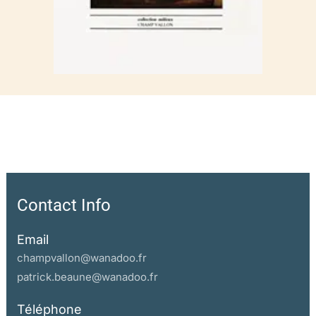
Contact Info
Email
champvallon@wanadoo.fr
patrick.beaune@wanadoo.fr
Téléphone