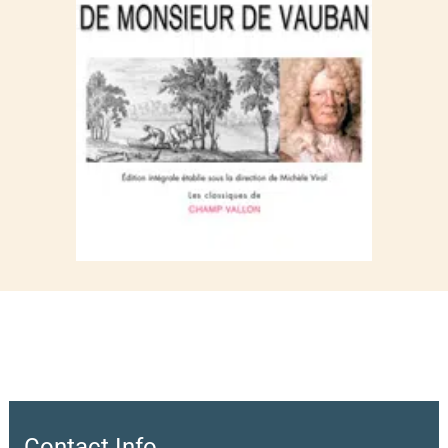
maladie, et qu’il n’a cessé de poursuivre jusqu’à sa mort en
1707. En cette année de tricentenaire, assez pauvre en
publication originale sur l’oeuvre ou la personnalité du grand
maréchal, cette initiative doit être saluée avec l’importance
qu’elle mérite. Jamais les Oisivetés du grand bâtisseur, qui était
aussi un grand penseur, n’avaient été publiées in extenso. Il est
vrai que, comme les Pensées de Montesquieu ou les Lettres de
Boulainvilliers, elles avaient circulé du vivant de l’auteur. Dès son
éloge funèbre du maréchal, Fontenelle les mentionne (il parle de
e
douze tomes), et tout le long du XVIII
siècle, elles sont citée
par certains réformateurs du royaume, comme le fameux projet
de Dîme royale. Mais les vingt-neuf mémoires dans leur
ensemble, couvrant plus de 3 650 pages manuscrites, n’avaient
jamais été réunis dans une publication unique. C’est donc un
travail exceptionnel sur le plan historiographique qu’a entrepris
l’historienne Michèle Virol accompagnée d’un certain nombre de
spécialistes du Grand Siècle et que la petite maison d’édition
Contact Info