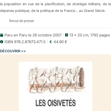
la population en vue de la planification, de stratégie militaire, de la
dépense publique, de la politique de la France… au Grand Siècle.
Revue de presse
Paru en Paru le 26 octobre 2007
13 x 20 cm, 1792 pages
Les Oisivetés de Monsieur de Vauban
ISBN 978.2.87673.471.5
44.90 €
(Le Figaro, 25 octobre 2007)
DÉCOUVRIR >>
Le premier keynésien
Vauban – Avec l’édition intégrale des « Oisivetés », on découvre
que le maréchal de France était aussi audacieux réformateur
que visionnaire.
C’est un monument comme il en paraît rarement. Pour la
première fois depuis le siècle de Louis XIV, on peut se procurer
l’édition intégrale des Oisivetés de Monsieur de Vauban qu’il a
commencé à rédiger dans les années 1690, après une longue