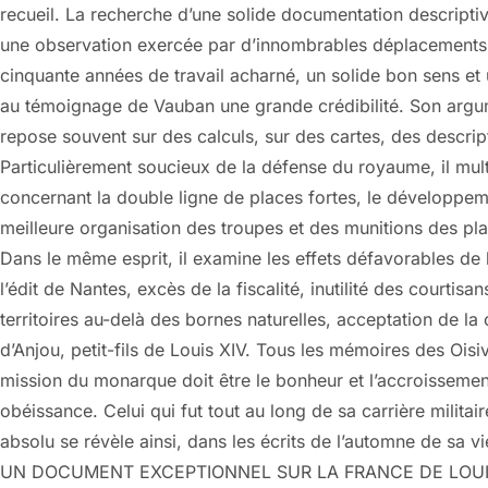
recueil. La recherche d’une solide documentation descriptive,
une observation exercée par d’innombrables déplacements
cinquante années de travail acharné, un solide bon sens e
au témoignage de Vauban une grande crédibilité. Son argume
repose souvent sur des calculs, sur des cartes, des descri
Particulièrement soucieux de la défense du royaume, il mul
concernant la double ligne de places fortes, le développe
meilleure organisation des troupes et des munitions des pla
Dans le même esprit, il examine les effets défavorables de l
l’édit de Nantes, excès de la fiscalité, inutilité des courti
territoires au-delà des bornes naturelles, acceptation de l
d’Anjou, petit-fils de Louis XIV. Tous les mémoires des Oisi
mission du monarque doit être le bonheur et l’accroissement
obéissance. Celui qui fut tout au long de sa carrière militai
absolu se révèle ainsi, dans les écrits de l’automne de sa 
UN DOCUMENT EXCEPTIONNEL SUR LA FRANCE DE LOUI