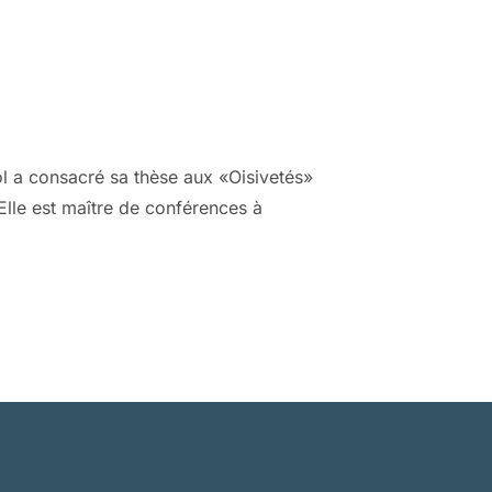
que le maréchal de France était aussi
ol a consacré sa thèse aux «Oisivetés»
 Elle est maître de conférences à
fois depuis le siècle de Louis XIV, on peut
ban qu’il a commencé à rédiger dans les
rsuivre jusqu’à sa mort en 1707. En cette
 l’oeuvre ou la personnalité du grand
le mérite. Jamais les Oisivetés du grand
 in extenso. Il est vrai que, comme les
aient circulé du vivant de l’auteur. Dès son
e
douze tomes), et tout le long du XVIII
comme le fameux projet de Dîme royale. Mais