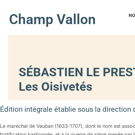
Champ Vallon
NO
SÉBASTIEN LE PRES
Les Oisivetés
Édition intégrale établie sous la direction
Le maréchal de Vauban (1633-1707), dont le nom est associ
fortification bastionnée, et à la guerre de siège menée par