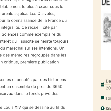
mblablement le plus à cœur sous le
érents sujets». Les Oisivetés,
our la connaissance de la France du
ntégralité. Ce recueil, cité par
es Sciences comme exemplaire du
ntérêt qu’il suscite se heurte toujours
 du maréchal sur ses intentions. Un
iste des mémoires regroupés dans les
n critique, première publication
sentés et annotés par des historiens
Da
orment un ensemble de près de 3650
20
onservée dans le fonds privé des
Fo
de Louis XIV qui se dessine au fil du
IS