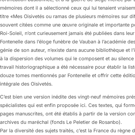
mémoires dont il a sélectionné ceux qui lui tenaient vraise
titre «Mes Oisivetés ou ramas de plusieurs mémoires sur diff
souvent citées comme une œuvre originale et importante p
Roi-Soleil, n’ont curieusement jamais été publiées dans leur i
Fontenelle dans l’éloge funèbre de Vauban à l’académie d
génie de son auteur, n’existe dans aucune bibliothèque et l’i
à la dispersion des volumes qui le composent et au silence
travail historiographique a été nécessaire pour établir la l
douze tomes mentionnés par Fontenelle et offrir cette éditio
intégrale des Oisivetés.
C’est bien une version inédite des vingt-neuf mémoires pré
spécialistes qui est enfin proposée ici. Ces textes, qui f
pages manuscrites, ont été établis à partir de la version c
archives du maréchal (fonds Le Peletier de Rosanbo).
Par la diversité des sujets traités, c’est la France du règne 