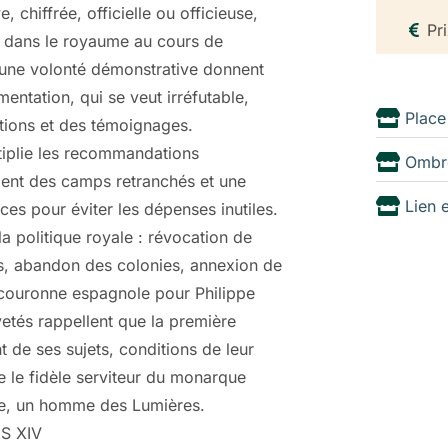
 chiffrée, officielle ou officieuse,
Pr
 dans le royaume au cours de
t une volonté démonstrative donnent
ntation, qui se veut irréfutable,
Place
ptions et des témoignages.
tiplie les recommandations
Ombr
ment des camps retranchés et une
Lien 
ces pour éviter les dépenses inutiles.
a politique royale : révocation de
sans, abandon des colonies, annexion de
a couronne espagnole pour Philippe
vetés rappellent que la première
 de ses sujets, conditions de leur
re le fidèle serviteur du monarque
vie, un homme des Lumières.
S XIV