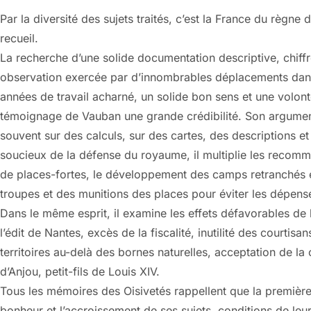
Par la diversité des sujets traités, c’est la France du règne 
recueil.
La recherche d’une solide documentation descriptive, chiffré
observation exercée par d’innombrables déplacements dan
années de travail acharné, un solide bon sens et une volo
témoignage de Vauban une grande crédibilité. Son argument
souvent sur des calculs, sur des cartes, des descriptions e
soucieux de la défense du royaume, il multiplie les recomm
de places-fortes, le développement des camps retranchés e
troupes et des munitions des places pour éviter les dépense
Dans le même esprit, il examine les effets défavorables de l
l’édit de Nantes, excès de la fiscalité, inutilité des courti
territoires au-delà des bornes naturelles, acceptation de l
d’Anjou, petit-fils de Louis XIV.
Tous les mémoires des Oisivetés rappellent que la première
bonheur et l’accroissement de ses sujets, conditions de leur