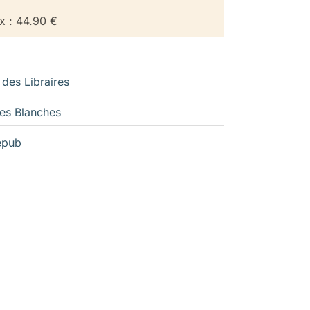
ix : 44.90 €
 des Libraires
es Blanches
epub