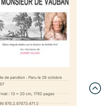
te de parution : Paru le 26 octobre
07
rmat : 13 x 20 cm, 1792 pages
BN 978.2.87673.471.5