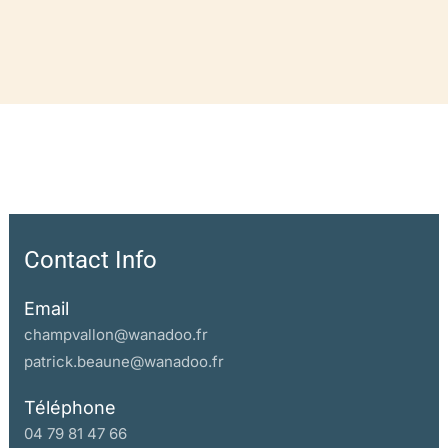
Contact Info
Email
champvallon@wanadoo.fr
patrick.beaune@wanadoo.fr
Téléphone
04 79 81 47 66