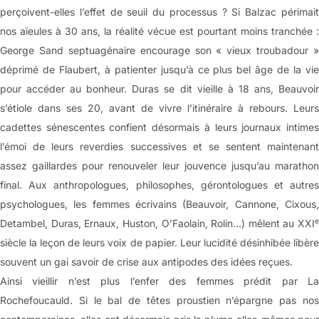
perçoivent-elles l’effet de seuil du processus ? Si Balzac périmait
nos aïeules à 30 ans, la réalité vécue est pourtant moins tranchée :
George Sand septuagénaire encourage son « vieux troubadour »
déprimé de Flaubert, à patienter jusqu’à ce plus bel âge de la vie
pour accéder au bonheur. Duras se dit vieille à 18 ans, Beauvoir
s’étiole dans ses 20, avant de vivre l’itinéraire à rebours. Leurs
cadettes sénescentes confient désormais à leurs journaux intimes
l’émoi de leurs reverdies successives et se sentent maintenant
assez gaillardes pour renouveler leur jouvence jusqu’au marathon
final. Aux anthropologues, philosophes, gérontologues et autres
psychologues, les femmes écrivains (Beauvoir, Cannone, Cixous,
e
Detambel, Duras, Ernaux, Huston, O’Faolain, Rolin…) mêlent au XXI
siècle la leçon de leurs voix de papier. Leur lucidité désinhibée libère
souvent un gai savoir de crise aux antipodes des idées reçues.
Ainsi vieillir n’est plus l’enfer des femmes prédit par La
Rochefoucauld. Si le bal de têtes proustien n’épargne pas nos