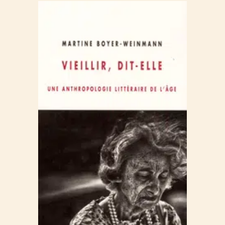
«Avoir l’âge»
La ballade de Narayama
Quand est-ce que je vieillis?
Le vieillir à l’œuvre
Petit détour par Diderot
I
Se connaître un âge: le moment Beauvoir
«Je suis vieille!»
«Oh! je suis encore une femme»
«Qu’est-ce qu’avoir une vie derrière soi?»
«La compassion me déchirait»
«La ligne de vieillesse»
Deux versions du voile noir
II
La confusion des âges (Huston, Ernaux,