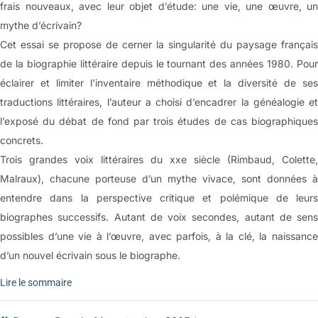
génie centenaire
frais nouveaux, avec leur objet d’étude: une vie, une œuvre, un
mythe d’écrivain?
Ève ou l’endurance selon Hélène Cixous
Cet essai se propose de cerner la singularité du paysage français
Les futurs immédiats de Dominique Rolin
de la biographie littéraire depuis le tournant des années 1980. Pour
Portrait de deux marathoniennes (de Romilly, Svetlana Geier)
éclairer et limiter l’inventaire méthodique et la diversité de ses
Bal chez Temporel
traductions littéraires, l’auteur a choisi d’encadrer la généalogie et
l’exposé du débat de fond par trois études de cas biographiques
Senesco ergo sum
concrets.
Lire, écrire, oublier
Trois grandes voix littéraires du xxe siècle (Rimbaud, Colette,
Ce «mystérieux désir de paix des femmes» (Pachet)
Malraux), chacune porteuse d’un mythe vivace, sont données à
entendre dans la perspective critique et polémique de leurs
biographes successifs. Autant de voix secondes, autant de sens
possibles d’une vie à l’œuvre, avec parfois, à la clé, la naissance
d’un nouvel écrivain sous le biographe.
Lire le sommaire