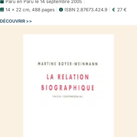
Paru en Paru le 14 septembre 2005
La relation biographique:
14 x 22 cm, 488 pages
ISBN 2.87673.424.9
27 €
enjeux contemporains
DÉCOUVRIR >>
Le sommaire
Avant-propos
LIBIDO BIOGRAPHICA: VERS UN NOUVEAU PARADIGME
LITTéRAIRE? 5
Chapitre I
Odi et amo: (Anti)biographismes contemporains
Les désarrois d’Alma Mater
Totem et Tabou: Proust contre Sainte-Beuve?
Portrait du biographe en Judas
«Qu’est-ce qu’on garde?»
De l’effet Bergotte à l’effet Pivot
Chapitre II
Cano virum: des relations biographiques