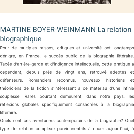
O’Faolain et consœurs)
Du démon de midi
Le méridien des femmes: cap au pire?
MARTINE BOYER-WEINMANN La relation
(Huston, Cannone)
biographique
Entre les lignes: Annie Ernaux, extérieur nuit
Pour de multiples raisons, critiques et université ont longtemps
Injonctions contradictoires
dénigré, en France, le succès public de la biographie littéraire.
Nuala O’Faolain ou la condition quinquagénaire
Taxée d’arrière-garde et d’indigence intellectuelle, cette pratique a
III
cependant, depuis près de vingt ans, retrouvé adeptes et
D’âge en âge: épiphanies,
défenseurs. Romanciers reconnus, nouveaux historiens et
trous noirs et reverdies
théoriciens de la fiction s’intéressent à ce matériau d’une infinie
souplesse. Rares pourtant demeurent, dans notre pays, les
Le gai savoir du vieillir selon Régine Detambel
réflexions globales spécifiquement consacrées à la biographie
Petite physique des trous noirs (Rosenthal, Groult)
littéraire.
IV
Quels sont ces aventuriers contemporains de la biographie? Quel
Athlètes du grand âge et
type de relation complexe parviennent-ils à nouer aujourd’hui, à