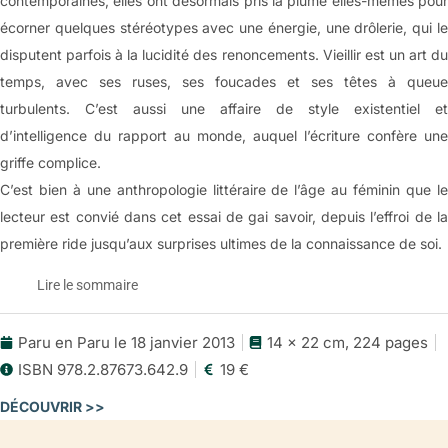
contemporaines, elles ont désormais pris la plume elles-mêmes pour
écorner quelques stéréotypes avec une énergie, une drôlerie, qui le
disputent parfois à la lucidité des renoncements. Vieillir est un art du
temps, avec ses ruses, ses foucades et ses têtes à queue
turbulents. C’est aussi une affaire de style existentiel et
d’intelligence du rapport au monde, auquel l’écriture confère une
griffe complice.
C’est bien à une anthropologie littéraire de l’âge au féminin que le
lecteur est convié dans cet essai de gai savoir, depuis l’effroi de la
première ride jusqu’aux surprises ultimes de la connaissance de soi.
Lire le sommaire
Paru en Paru le 18 janvier 2013
14 x 22 cm, 224 pages
Vieillir, dit-elle:
ISBN 978.2.87673.642.9
19 €
une anthropologie littéraire de l’âge
DÉCOUVRIR >>
Le sommaire
Opening night 2013: