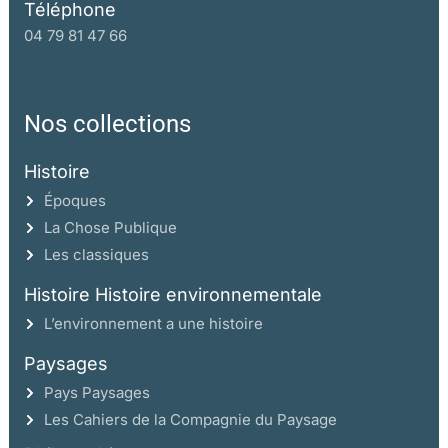
Téléphone
Excusatio propter infirmitatem
04 79 81 47 66
Le recours au paradoxal
Le discours de la méthode
Chapitre III
Nos collections
Paradigme Rimbaud: biographies d’un silence
Histoire
Vie du poète ou œuvre-vie?
Époques
Un silence mal entendu?
La Chose Publique
Un silence de dissensus
Les classiques
Dialogue de sourds autour d’un silence
Célébrations mythologiques:
Histoire Histoire environnementale
Voyages en grande Rimbaldie
L’environnement a une histoire
Territoires géopoétiques de la Rimbaldie
Paysages
Contre-offensives anti-mythologiques
Pays Paysages
Rimbaud devant ses biographes:
Les Cahiers de la Compagnie du Paysage
une perspective historique