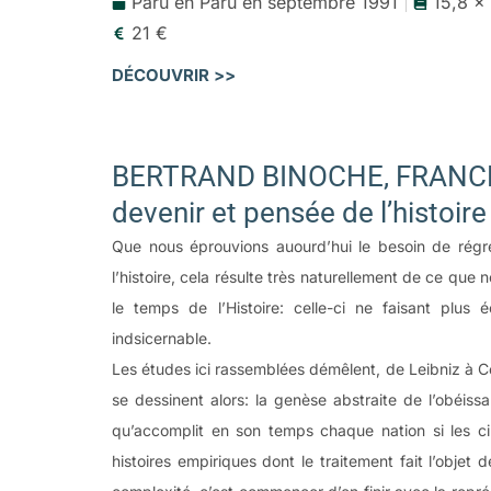
Paru en Paru en septembre 1991
15,8 x
Systèmes naturels, systèmes artificiels
21 €
Le sommaire
DÉCOUVRIR >>
Introduction
Première partie
BERTRAND BINOCHE, FRANCK 
SPÉCIFICITÉ DES SYSTÈMES ARTIFICIELS?
PERTINENCE ET CRITÈRES D’UNE DÉLIMITAT
devenir et pensée de l’histoir
L’ouverture anthropologique:
Que nous éprouvions auourd’hui le besoin de régre
chances et risques
l’histoire, cela résulte très naturellement de ce qu
Franck Tinland
le temps de l’Histoire: celle-ci ne faisant plus
indsicernable.
Systèmes naturels et systèmes artificiels
Les études ici rassemblées démêlent, de Leibniz à C
du point de vue évolutif
se dessinent alors: la genèse abstraite de l’obéissa
François Meyer
qu’accomplit en son temps chaque nation si les circ
Systèmes physiques et systèmes biologiques
histoires empiriques dont le traitement fait l’obje
Pierre de Latil