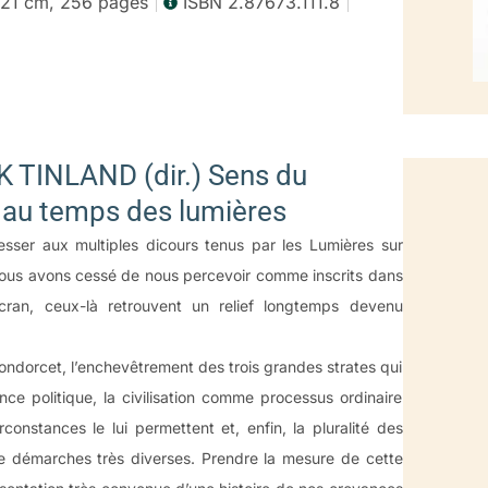
 21 cm, 256 pages
ISBN 2.87673.111.8
TINLAND (dir.) Sens du
ION
e au temps des lumières
sser aux multiples dicours tenus par les Lumières sur
e nous avons cessé de nous percevoir comme inscrits dans
 écran, ceux-là retrouvent un relief longtemps devenu
ondorcet, l’enchevêtrement des trois grandes strates qui
nce politique, la civilisation comme processus ordinaire
onstances le lui permettent et, enfin, la pluralité des
t de démarches très diverses. Prendre la mesure de cette