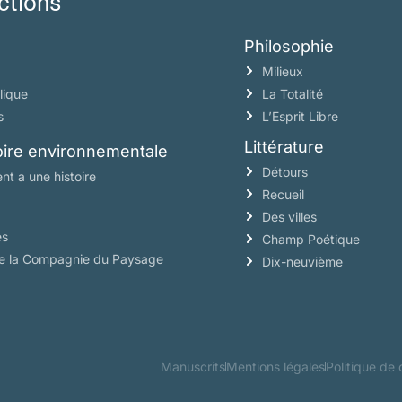
ctions
Philosophie
Milieux
lique
La Totalité
s
L’Esprit Libre
Littérature
toire environnementale
Détours
nt a une histoire
Recueil
Des villes
es
Champ Poétique
de la Compagnie du Paysage
Dix-neuvième
ARTICULIÈRES
Manuscrits
Mentions légales
Politique de 
ue