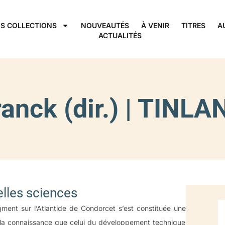
S COLLECTIONS
NOUVEAUTÉS
À VENIR
TITRES
A
ACTUALITÉS
ranck (dir.) | TINLA
lles sciences
ment sur l’Atlantide de Condorcet s’est constituée une
de la connaissance que celui du développement technique