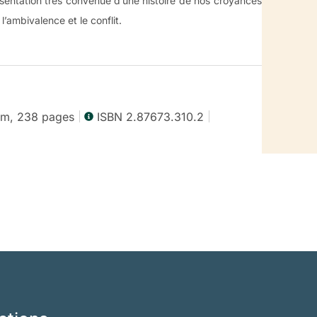
ésentation très convenue d’une histoire de nos croyances
 l’ambivalence et le conflit.
ture
cm, 238 pages
ISBN 2.87673.310.2
bolique »