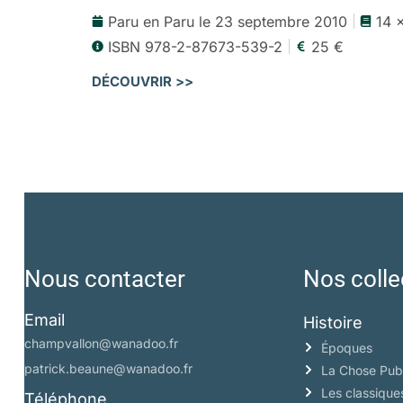
Paru en Paru le 23 septembre 2010
14 
ISBN 978-2-87673-539-2
25 €
DÉCOUVRIR >>
Nous contacter
Nos colle
Email
Histoire
champvallon@wanadoo.fr
Époques
patrick.beaune@wanadoo.fr
La Chose Pub
Les classique
Téléphone