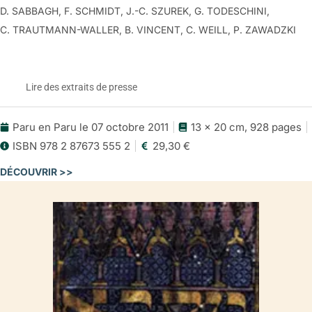
D. SABBAGH, F. SCHMIDT, J.-C. SZUREK, G. TODESCHINI,
C. TRAUTMANN-WALLER, B. VINCENT, C. WEILL, P. ZAWADZKI
Lire des extraits de presse
Paru en Paru le 07 octobre 2011
13 x 20 cm, 928 pages
Le Magazine littéraire, décembre 2011
ISBN 978 2 87673 555 2
29,30 €
La pluralité des judéités
DÉCOUVRIR >>
Dans sa préface à son Anthologie juive Edmond Fleg écrivait:
«Israël a traversé tous les temps, tous les peuples; il a parlé tous
les langages; et de même qu’il a lié à sa propre histoire l’histoire
de l’humanité, de même il n’a jamais séparé complètement dans
ses préoccupations le religieux du profane, le moral du sacré.»
Près d’un siècle plus tard, l’historienne Evelyne Patlagean,
Antoine Germa et Benjamin Lellouch ont entrepris de déployer