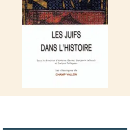
cette conception du judaïsme à travers un livre collectif.
Réalisé par vingt-neuf auteurs – spécialistes de l’histoire juive et
de la Bible, mais aussi chercheurs pour qui le sujet était nouveau
–, ce livre part du constat que le terme «religion», dans son sens
usuel, n’épuise pas toutes les composantes du judaïsme. A la
fois peuple, communauté, histoire, mémoire et appartenance, il
n’a cessé de se transformer et de façonner le devenir des
sociétés où il a vécu. Du corpus biblique à la naissance d’un
peuple, de la situation des Juifs dans l’Islam médiéval à l’époque
moderne, en passant par l’expulsion d’Espagne, l’émancipation
des Juifs de France, l’odyssée américaine, le sionisme et la
Palestine, la Shoah, l’après-guerre et l’effacement des
communautés juives dans le monde musulman, ce sont toutes
les facettes d’une identité multiforme qui sont appréhendées.
André Lemaire, connaisseur de l’Israël antique, fait ressurgir l’exil
de Babylone, la reconstruction du Temple et la constitution de la