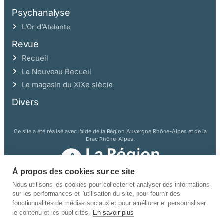
Psychanalyse
L’Or d’Atalante
Revue
Recueil
Le Nouveau Recueil
Le magasin du XIXe siècle
Divers
Ce site a été réalisé avec l’aide de la Région Auvergne Rhône-Alpes et de la
Drac Rhône-Alpes.
À propos des cookies sur ce site
Nous utilisons les cookies pour collecter et analyser des informations
sur les performances et l'utilisation du site, pour fournir des
fonctionnalités de médias sociaux et pour améliorer et personnaliser
le contenu et les publicités.
En savoir plus
©Champ Vallon. Tous droits réservés.