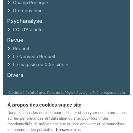
Champ Poétique
Dix-neuvième
Psychanalyse
L’Or d’Atalante
Revue
Recueil
Le Nouveau Recueil
Le magasin du XIXe siècle
Divers
Ce site a été réalisé avec l’aide de la Région Auvergne Rhône-Alpes et de la
Drac Rhône-Alpes.
À propos des cookies sur ce site
Nous utilisons les cookies pour collecter et analyser des informations
sur les performances et l'utilisation du site, pour fournir des
fonctionnalités de médias sociaux et pour améliorer et personnaliser
le contenu et les publicités.
En savoir plus