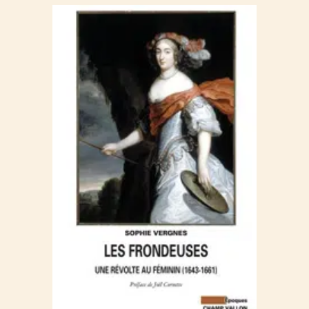
PRÉFACE
Joël Cornette
INTRODUCTION
Première partie
LE RÈGNE DES FEMMES
Chapitre 1 : Une femme au sommet de l’État
Anne d’Autriche, reine régente (1643)
La proclamation de la régence et le lit de justice inaugural
Portée et limites du pouvoir de la régente
De la « bonne régence » aux prémices de la contestation (1643-
1648)
Le temps des espoirs
Le temps des déceptions et la consolidation des partis
aristocratiques