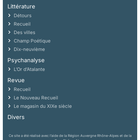
Un modèle alternatif : la princesse de Condé à Bordeaux en
Littérature
1650
Détours
Une Amazone malgré elle
Recueil
Une Amazone partielle
Des villes
Une anti-Amazone ?
Champ Poétique
Réceptions
Dix-neuvième
Psychanalyse
Chapitre IV Intrigantes et médiatrices
L’Or d’Atalante
Les princesses diplomates
Revue
Négocier le soutien de l’Espagne
Recueil
Accorder les partis adverses
Le Nouveau Recueil
Mener la guerre à trois
Le magasin du XIXe siècle
Les mercenaires de l’intrigue
Divers
La duchesse de Chevreuse « procureuse » des Frondeurs en
1650
Ce site a été réalisé avec l’aide de la Région Auvergne Rhône-Alpes et de la
« Faire retourner les absents » : le travail de la princesse Palatine