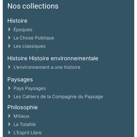
Nos collections
Deux modèles complémentaires : honnête femme et femme forte
Histoire
Deuxième partie
LES FRONDEUSES: ACTIONS ET REPRÉSENTATIONS
Époques
La Chose Publique
Chapitre III Les Amazones de la Fronde
Les classiques
De l’Amazone antique à l’Amazone chrétienne
Histoire Histoire environnementale
Les Amazones de la légende
L’environnement a une histoire
Les Amazones de l’Histoire
Paysages
Le temps de l’épopée frondeuse
Pays Paysages
Partir
Les Cahiers de la Compagnie du Paysage
Attaquer et résister
Philosophie
Triompher ou céder
Milieux
Les Amazones de la Fronde : un mythe et ses limites
La Totalité
La construction du mytheLes Amazones ridicules
L’Esprit Libre