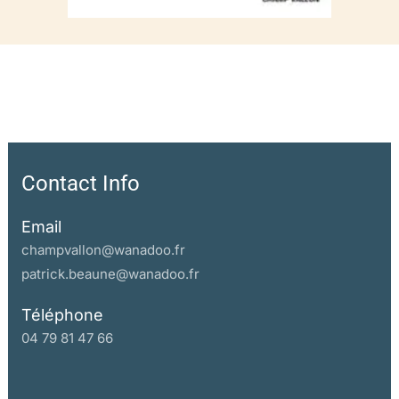
La montée de l’opposition parlementaire
Anne d’Autriche pendant la Fronde :
représentations d’une régente dans la tourmente (1648-1653)
La faillite du pouvoir féminin ?
Le bon gouvernement d’Anne d’Autriche
Chapitre II L’école des Frondeuses
Contact Info
L’hôtel de Rambouillet : un laboratoire de la Fronde au féminin
Des premières années au seuil de la Chambre bleue
Email
Mondanités, littérature et acculturation féministe
champvallon@wanadoo.fr
De la politesse à la politique
patrick.beaune@wanadoo.fr
De l’ancienne Querelle des Femmes au triomphe de la « femme
Téléphone
forte »
04 79 81 47 66
Champions et adversaires des femmes, de Christine de Pizan
à la Querelle des Alphabets
e
Le féminisme au milieu du XVII
siècle