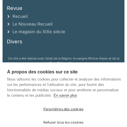
Revue
Recueil
Le Nouveau Recueil
Le magasin du XIXe siècle
Divers
Ce site a été réalisé avec l’aide de la Région Auvergne Rhône-Alpes et de la
Drac Rhône-Alpes.
À propos des cookies sur ce site
Nous utilisons les cookies pour collecter et analyser des informations
sur les performances et l'utilisation du site, pour fournir des
fonctionnalités de médias sociaux et pour améliorer et personnaliser
le contenu et les publicités.
En savoir plus
©Champ Vallon. Tous droits réservés.
Paramètres des cookies
Manuscrits
Mentions légales
Politique de confidentialité
Refuser tous les cookies