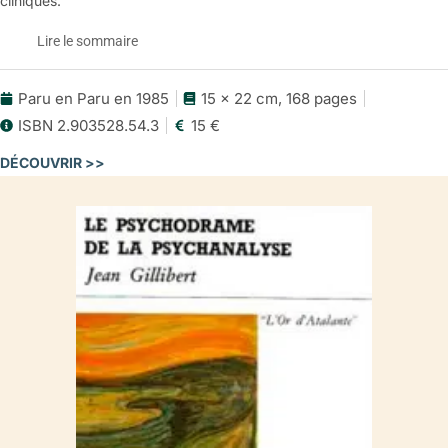
cliniques.
Lire le sommaire
Paru en Paru en 1985
15 x 22 cm, 168 pages
Le psychodrame de la psychanalyse
ISBN 2.903528.54.3
15 €
Le sommaire
DÉCOUVRIR >>
Première partie
Métapsychologie du jeu dans et par le psychodrame
I. Condensé historique
Il. Linéaments du psychodrame en psychanalyse
Le cadre. – Les séquences. Les sujets jouant. – Le sujet, objet
du jeu. La référence de départ. – L’unité primitive.
III. Histoire sexuelle du jeu
Le ludisme infantile. – Le roman théâtral.
IV. L’agir dans le jeu