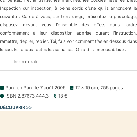
Inspection sur inspection, à peine sortis d’une qu’ils annoncent la
suivante : Garde-à-vous, sur trois rangs, présentez le paquetage,
disposez devant vous l’ensemble des effets dans l’ordre
conformément à leur disposition apprise durant l’instruction,
remettre, déplier, replier. Toi, fais voir comment t’as en dessous dans
le sac. Et tondus toutes les semaines. On a dit : Impeccables ».
Lire un extrait
Il y a de
Paru en Paru le 7 août 2006
12 x 19 cm, 256 pages
Extrait
POLITIS
ISBN 2.87673.444.3
18 €
(31 août 2006)
Pages 7-24
DÉCOUVRIR >>
par Christophe Kantcheff
1
Naviguer à vue
Des journées à naviguer, à avancer comme si jamais on devait
Après « Il y a un », paru en 2004, Gabriel Bergounioux poursuit