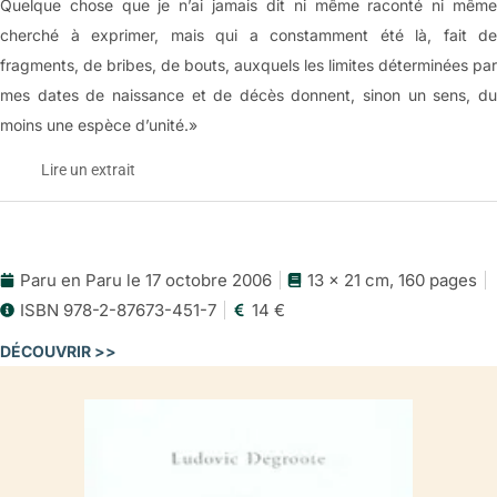
Quelque chose que je n’ai jamais dit ni même raconté ni même
cherché à exprimer, mais qui a constamment été là, fait de
fragments, de bribes, de bouts, auxquels les limites déterminées par
mes dates de naissance et de décès donnent, sinon un sens, du
moins une espèce d’unité.»
Lire un extrait
69 vies de mon père
Paru en Paru le 17 octobre 2006
13 x 21 cm, 160 pages
L’extrait
ISBN 978-2-87673-451-7
14 €
(Pages 7-15)
DÉCOUVRIR >>
Prologue
Je suis né le 2 avril 1920 à Hazebrouck, au 41 de la rue du
Rivage, et mort à La Madeleine le 9 juin 1989, 143 avenue de la
République. Né chez moi, mort chez moi. Entre ces deux dates,
ma vie. Je crois qu’en mourant j’ai laissé quelque chose qui ne