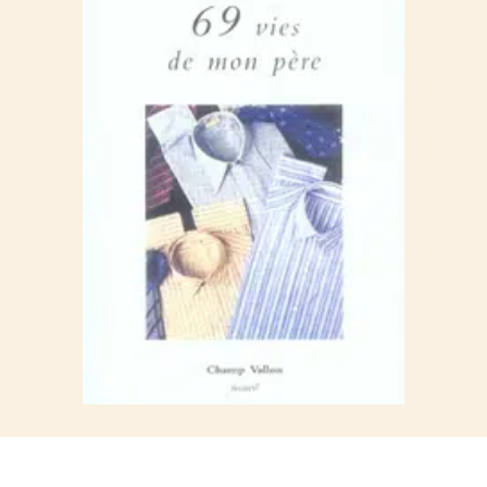
m’appartenait plus. Quelque chose que je n’ai jamais dit ni même
raconté ni même cherché à exprimer, mais qui a constamment
été là, fait de fragments, de bribes, de bouts, auxquels les limites
déterminées par mes dates de naissance et de décès donnent,
sinon un sens, du moins une espèce d’unité. En mourant il me
semble avoir abandonné quelque chose qui ne m’appartenait
pas, dès le début, quelque chose qui au fond faisait que je
n’étais même pas le début, qu’il n’y avait pas de commencement
mais une simple inscription dont la complication provenait de ce
que je cherchais à lui fournir un sens et une unité. Un peu
comme lorsqu’on entre quelque part, on laisse son manteau au
vestiaire, et puis, à la fin, quand on repart, on le reprend; ça n’est
pas ça qui donne du sens à la visite, ça en indique juste l’heure.
2
Au bord de l’escalier