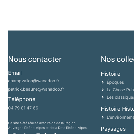
Nous contacter
Nos colle
Email
Histoire
champvallon@wanadoo.fr
Époques
patrick.beaune@wanadoo.fr
La Chose Pub
Les classique
Téléphone
04 79 81 47 66
Histoire His
L’environneme
Ce site a été réalisé avec l’aide de la Région
Auvergne Rhône-Alpes et de la Drac Rhône-Alpes.
Paysages