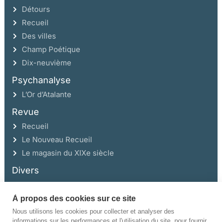
Détours
Recueil
Des villes
Champ Poétique
Dix-neuvième
Psychanalyse
L’Or d’Atalante
Revue
Recueil
Le Nouveau Recueil
Le magasin du XIXe siècle
Divers
À propos des cookies sur ce site
Ce site a été réalisé avec l’aide de la Région Auvergne Rhône-Alpes et de la
Drac Rhône-Alpes.
Nous utilisons les cookies pour collecter et analyser des
informations sur les performances et l'utilisation du site, pour fournir