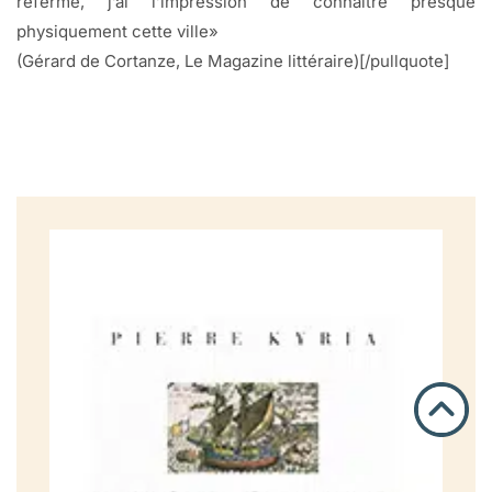
refermé, j’ai l’impression de connaître presque
physiquement cette ville»
(Gérard de Cortanze, Le Magazine littéraire)[/pullquote]