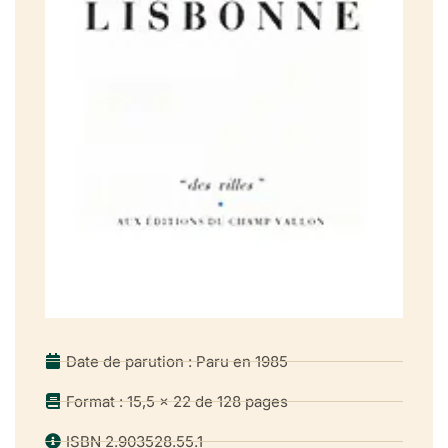
Date de parution : Paru en 1985
Format : 15,5 x 22 de 128 pages
ISBN 2.903528.55.1