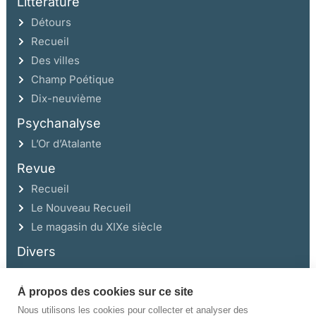
Littérature
Détours
Recueil
Des villes
Champ Poétique
Dix-neuvième
Psychanalyse
L’Or d’Atalante
Revue
Recueil
Le Nouveau Recueil
Le magasin du XIXe siècle
Divers
À propos des cookies sur ce site
Ce site a été réalisé avec l’aide de la Région Auvergne Rhône-Alpes et de la
Drac Rhône-Alpes.
Nous utilisons les cookies pour collecter et analyser des