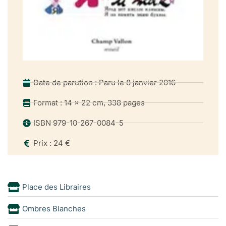
Date de parution : Paru le 8 janvier 2016
Format : 14 x 22 cm, 338 pages
ISBN 979-10-267-0084-5
Prix : 24 €
Place des Libraires
Ombres Blanches