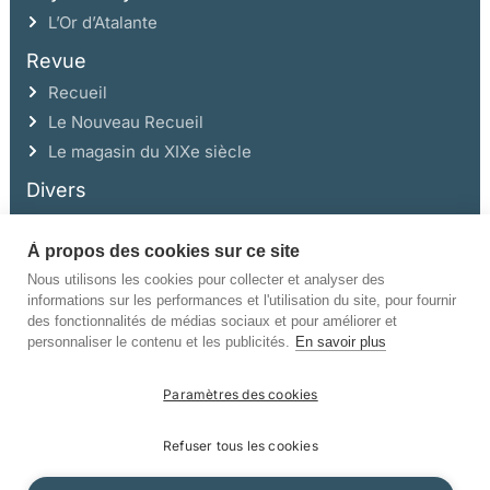
L’Or d’Atalante
Revue
Recueil
Le Nouveau Recueil
Le magasin du XIXe siècle
Divers
À propos des cookies sur ce site
Ce site a été réalisé avec l’aide de la Région Auvergne Rhône-Alpes et de la
Drac Rhône-Alpes.
Nous utilisons les cookies pour collecter et analyser des
informations sur les performances et l'utilisation du site, pour fournir
des fonctionnalités de médias sociaux et pour améliorer et
personnaliser le contenu et les publicités.
En savoir plus
Paramètres des cookies
©Champ Vallon. Tous droits réservés.
Refuser tous les cookies