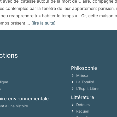
 avec délicatesse autour de la mort de Claire, compagne de 
es contemplés par la fenêtre de leur appartement parisien, 
peu réapprendre à « habiter le temps ». Or, cette maison o
temps présent …
(lire la suite)
ctions
Philosophie
Milieux
lique
La Totalité
s
L’Esprit Libre
Littérature
toire environnementale
Détours
nt a une histoire
Recueil