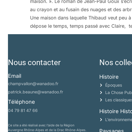
maison. ». Le roman de Jean-Paul Goux s’écrit
au crayon et au fusain des nuages et des arbr
Une maison dans laquelle Thibaud veut peu à 
dépose le temps, temps passé avec Claire, 
Nous contacter
Nos colle
Email
Histoire
champvallon@wanadoo.fr
Époques
patrick.beaune@wanadoo.fr
La Chose Pub
Les classique
Téléphone
04 79 81 47 66
Histoire His
L’environneme
Ce site a été réalisé avec l’aide de la Région
Auvergne Rhône-Alpes et de la Drac Rhône-Alpes.
Paysages