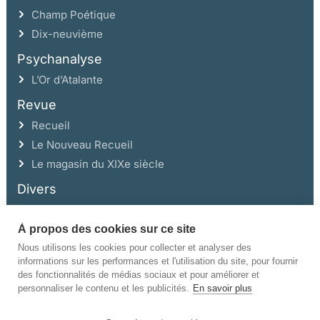
Champ Poétique
Dix-neuvième
Psychanalyse
L’Or d’Atalante
Revue
Recueil
Le Nouveau Recueil
Le magasin du XIXe siècle
Divers
À propos des cookies sur ce site
Ce site a été réalisé avec l’aide de la Région Auvergne Rhône-Alpes et de la
Drac Rhône-Alpes.
Nous utilisons les cookies pour collecter et analyser des
informations sur les performances et l'utilisation du site, pour fournir
des fonctionnalités de médias sociaux et pour améliorer et
personnaliser le contenu et les publicités.
En savoir plus