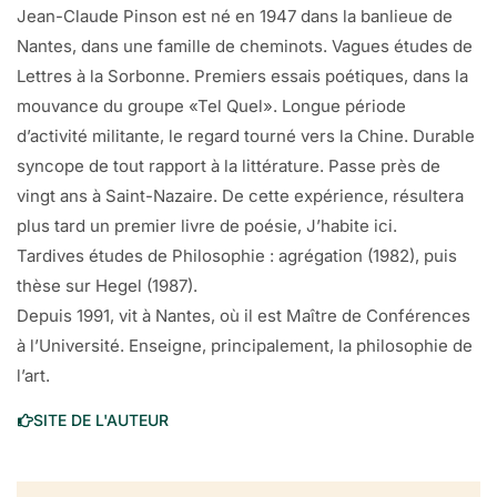
Déménagement
Jean-Claude Pinson est né en 1947 dans la banlieue de
Nantes, dans une famille de cheminots. Vagues études de
Soixante kilomètres
Lettres à la Sorbonne. Premiers essais poétiques, dans la
une si petite migration
mouvance du groupe «Tel Quel». Longue période
vaut-il la peine d’en parler?
d’activité militante, le regard tourné vers la Chine. Durable
syncope de tout rapport à la littérature. Passe près de
avec armes et bagages
vingt ans à Saint-Nazaire. De cette expérience, résultera
le fourbis du ménage et des livres surtout
plus tard un premier livre de poésie, J’habite ici.
des papiers pour longtemps
Tardives études de Philosophie : agrégation (1982), puis
imprégnés de l’odeur de la maison que nous quittions
thèse sur Hegel (1987).
il y a un an à peine
Depuis 1991, vit à Nantes, où il est Maître de Conférences
nous revenions habiter Nantes
à l’Université. Enseigne, principalement, la philosophie de
il faisait beau cela vaut mieux
l’art.
quand il s’agit d’emménager
SITE DE L'AUTEUR
que les armoires et la vaisselle
quelques lithos, le linge intime
pour un instant sur le trottoir