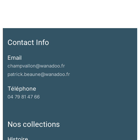
où j’attachais mon vélo
quelque chose imperceptiblement se dérobait
oh! rien de surréel dans tout cela
inutile d’invoquer Breton
Contact Info
simplement le léger dérèglement du temps
sentiment qu’on éprouve à Venise mieux qu’ailleurs
Email
visible à Nantes aussi
champvallon@wanadoo.fr
où les immeubles penchent sur les quais
patrick.beaune@wanadoo.fr
s’enfoncent de guingois
Téléphone
comme sous l’effet d’un lent roulis qui vaguement
04 79 81 47 66
les fait parents des navires
qui les côtoyaient du temps
où partout coulait la Loire
avant qu’on ne comble plusieurs de ses bras
Nos collections
Je croyais pouvoir quitter
Histoire