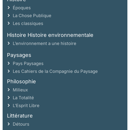
d’un cœur léger Saint-Nazaire
Époques
et la maison où nous avons vécu
La Chose Publique
pendant près de douze ans
Les classiques
mais il y eut le dernier soir
Histoire Histoire environnementale
les meubles étaient partis
L’environnement a une histoire
emportant avec eux l’âme de la maison
Paysages
nous campâmes dans une chambre vide
Pays Paysages
essayant de dormir sur de vieux matelas pneumatiques
Les Cahiers de la Compagnie du Paysage
qui bien avant l’aube rendraient le dernier souffle
Philosophie
est-ce parce que nos voix
Milieux
résonnaient comme dans un caveau?
La Totalité
ou plutôt simplement la fatigue
L’Esprit Libre
d’une journée de nettoyage?
Littérature
toujours est-il que nous n’eûmes pas le cœur
Détours
à converser très tard