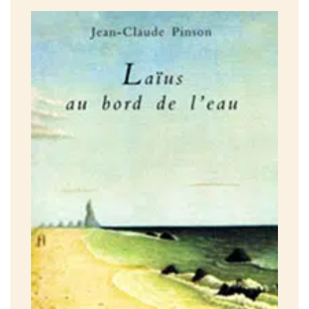
à la vue des voisins s’exposent
brocante fugitive où l’on peut voir
sa vie en pièces détachées
Sentir la ville, prendre son pouls
tel fut notre premier souci
dans la chaleur de fin juillet pourtant
son cœur ne battait qu’au ralenti:
beaucoup d’habitants comme chaque année
avaient pris leurs quartiers d’été sur la côte
faisant le trajet inverse du nôtre
je sens encore la touffeur
de l’air de ces soirées de l’an passé
le sommeil difficile
dans une chambre nouvelle où nos corps
n’étaient pas en confiance