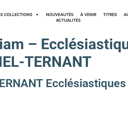
S COLLECTIONS
NOUVEAUTÉS
À VENIR
TITRES
A
ACTUALITÉS
iam – Ecclésiastiq
NIEL-TERNANT
RNANT Ecclésiastiques