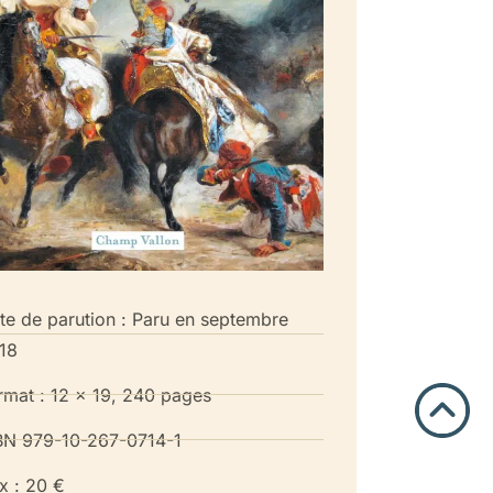
te de parution : Paru en septembre
18
rmat : 12 x 19, 240 pages
BN 979-10-267-0714-1
ix : 20 €