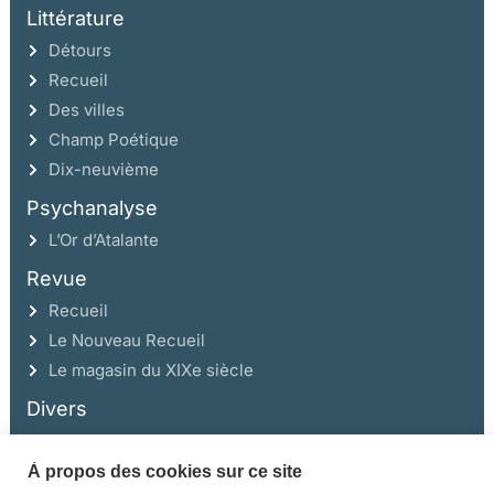
Littérature
Détours
Recueil
Des villes
Champ Poétique
Dix-neuvième
Psychanalyse
L’Or d’Atalante
Revue
Recueil
Le Nouveau Recueil
Le magasin du XIXe siècle
Divers
À propos des cookies sur ce site
Ce site a été réalisé avec l’aide de la Région Auvergne Rhône-Alpes et de la
Drac Rhône-Alpes.