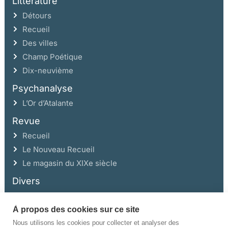
Littérature
Détours
Recueil
Des villes
Champ Poétique
Dix-neuvième
Psychanalyse
L’Or d’Atalante
Revue
Recueil
Le Nouveau Recueil
Le magasin du XIXe siècle
Divers
À propos des cookies sur ce site
Ce site a été réalisé avec l’aide de la Région Auvergne Rhône-Alpes et de la
Drac Rhône-Alpes.
Nous utilisons les cookies pour collecter et analyser des