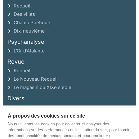
Recueil
Des villes
Champ Poétique
Dix-neuvième
Psychanalyse
L’Or d’Atalante
Revue
Recueil
Le Nouveau Recueil
Le magasin du XIXe siècle
Divers
À propos des cookies sur ce site
Ce site a été réalisé avec l’aide de la Région Auvergne Rhône-Alpes et de la
Drac Rhône-Alpes.
Nous utilisons les cookies pour collecter et analyser des
informations sur les performances et l'utilisation du site, pour fournir
des fonctionnalités de médias sociaux et pour améliorer et