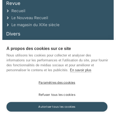
Revue
Recueil
Le Nouveau Recueil
Le magasin du XIXe siècle
Divers
À propos des cookies sur ce site
Ce site a été réalisé avec l’aide de la Région Auvergne Rhône-Alpes et de la
Drac Rhône-Alpes.
Nous utilisons les cookies pour collecter et analyser des
informations sur les performances et l'utilisation du site, pour fournir
des fonctionnalités de médias sociaux et pour améliorer et
personnaliser le contenu et les publicités.
En savoir plus
Paramètres des cookies
©Champ Vallon. Tous droits réservés.
Refuser tous les cookies
Manuscrits
Mentions légales
Politique de confidentialité
Autoriser tous les cookies