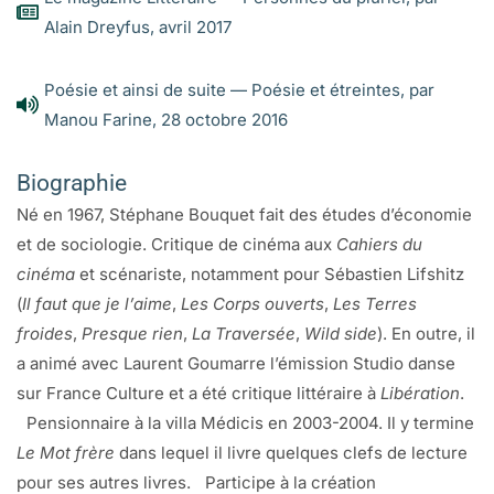
intérieurs je les entends crier oc oc de plaisir chaque fois
Alain Dreyfus, avril 2017
que je chante
ma moindre dame particulière. Lui, par exemple. Il provoque
Poésie et ainsi de suite — Poésie et étreintes, par
simplement
Manou Farine, 28 octobre 2016
les vibrations accélérées du monde et nous offre un hiver
plus profond : regardez
Biographie
les arbres de la cour nus et droits dans leur écorce et la
Né en 1967, Stéphane Bouquet fait des études d’économie
durée. C’est comme
et de sociologie. Critique de cinéma aux
Cahiers du
d’entrer dans une saison attisée par le besoin : il n’est pas
cinéma
et scénariste, notamment pour Sébastien Lifshitz
sûr que les trottoirs
(
Il faut que je l’aime
,
Les Corps ouverts
,
Les Terres
garantissent l’équilibre mais si on se débrouille bien son
froides
,
Presque rien
,
La Traversée
,
Wild side
). En outre, il
visage nous servira
a animé avec Laurent Goumarre l’émission Studio danse
de déambulateur dans les rues. Qui a dit « toute existence
sur France Culture et a été critique littéraire à
Libération
.
n’est que la déclinaison
Pensionnaire à la villa Médicis en 2003-2004. Il y termine
des corps » ? Personne peut-être. Pourtant c’est vrai, toutes
Le Mot frère
dans lequel il livre quelques clefs de lecture
essaient
pour ses autres livres. Participe à la création
d’arracher des bribes à l’étreinte. Mettons une alouette