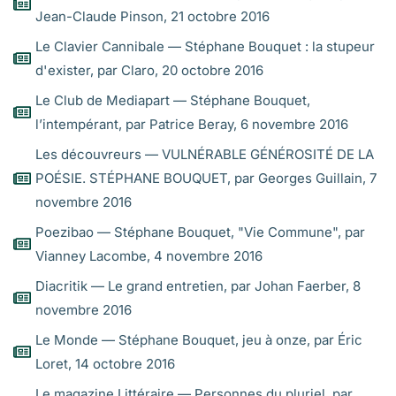
cachets j’avalais
Jean-Claude Pinson, 21 octobre 2016
la nuit. « Je prends des cachets de contr’absence. » Il est
Le Clavier Cannibale — Stéphane Bouquet : la stupeur
assis tout près oh j’adorerais
d'exister, par Claro, 20 octobre 2016
écrire une tristesse de plus sur l’inaccessible abri des
épaules. Bien sûr
Le Club de Mediapart — Stéphane Bouquet,
un ami m’a généreusement averti par mail de la substance
l’intempérant, par Patrice Beray, 6 novembre 2016
un tantinet
Les découvreurs — VULNÉRABLE GÉNÉROSITÉ DE LA
narcissique de mes tactiques d’approche. Pas la peine alors
POÉSIE. STÉPHANE BOUQUET, par Georges Guillain, 7
le matin orageux
novembre 2016
à Vienne, les acacias nous visaient directement dessus, ni la
Poezibao — Stéphane Bouquet, "Vie Commune", par
boîte
Vianney Lacombe, 4 novembre 2016
de prostitués bulgares, la nuit d’avant, quand nous avions
Diacritik — Le grand entretien, par Johan Faerber, 8
dansé tout
novembre 2016
près des corps parfois mineurs de l’humanité. Pas la peine
et rien qui
Le Monde — Stéphane Bouquet, jeu à onze, par Éric
concerne l’avenir de vivre ? Possible mais d’un autre côté
Loret, 14 octobre 2016
écoute mes troubadours
Le magazine Littéraire — Personnes du pluriel, par