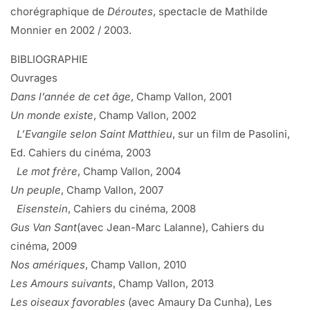
chorégraphique de
Déroutes
, spectacle de Mathilde
soulève un ver de terre
Monnier en 2002 / 2003.
et tu soulèves le bras de quelqu’un et lui sens l’aisselle et la
suite se répand aussitôt
BIBLIOGRAPHIE
quand à force de déductions ou inductions même demain
Ouvrages
reverdit et nous devient
Dans l’année de cet âge
, Champ Vallon, 2001
approximable. Lui, par exemple, dont il ne reste que le
Un monde existe
, Champ Vallon, 2002
visage de loin,
L’Evangile selon Saint Matthieu
, sur un film de Pasolini,
j’apprends à respirer en absence et sous poumons différés.
Ed. Cahiers du cinéma, 2003
Au reste, ce matin
Le mot frère
, Champ Vallon, 2004
un chercheur expliquait à la radio qu’on savait déjà bio-
Un peuple
, Champ Vallon, 2007
photocopier 3-D
Eisenstein
, Cahiers du cinéma, 2008
des lambeaux de peaux et des bouts de cornée, alors
Gus Van Sant
(avec Jean-Marc Lalanne), Cahiers du
laisse-moi seulement
cinéma, 2009
photocopier ton corps et je promis laisserai en paix l’original.
Nos amériques
, Champ Vallon, 2010
De toute façon
Les Amours suivants
, Champ Vallon, 2013
mes amis j’écris de moins en moins de poésie. J’ajoute juste
Les oiseaux favorables
(avec Amaury Da Cunha), Les