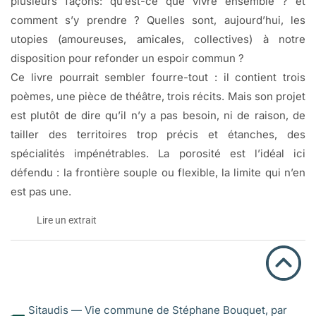
plusieurs façons: qu’est-ce que vivre ensemble ? et
comment s’y prendre ? Quelles sont, aujourd’hui, les
utopies (amoureuses, amicales, collectives) à notre
disposition pour refonder un espoir commun ?
Ce livre pourrait sembler fourre-tout : il contient trois
poèmes, une pièce de théâtre, trois récits. Mais son projet
est plutôt de dire qu’il n’y a pas besoin, ni de raison, de
tailler des territoires trop précis et étanches, des
spécialités impénétrables. La porosité est l’idéal ici
défendu : la frontière souple ou flexible, la limite qui n’en
est pas une.
Lire un extrait
EN GUISE D’EXCUSE
Je médite un petit poème sur celui qui voulait savoir quels
Sitaudis — Vie commune de Stéphane Bouquet, par