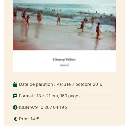
les serres du monde si cette métaphore a un sens. C’est ce
qui arrive à
Ganymède dans la légende, un aigle se l’approprie et vient
le déposer dans le contre-
univers des choses ou l’univers des contre-choses, enfin
j’espère qu’on se
comprend : c’est juste qu’il devient capable de refermer sur
lui la circonférence
comme il arrive aux gens de s’enrouler dans une couette ou
dans l’odeur adolescente
Date de parution : Paru le 7 octobre 2016
de l’espoir et il semble un instant que rien ne peut plus
s’enfuir : ni
Format : 13 x 21 cm, 160 pages
la carte postale vivante d’hier – pleine lune sur mer
ISBN 979 10 267 0449 2
déchaînée & grains fouettant
les vitres – ni ce train ni rien. Et donc dans cinq ou six jours,
Prix : 14 €
je le reconnaîtrai : l’un