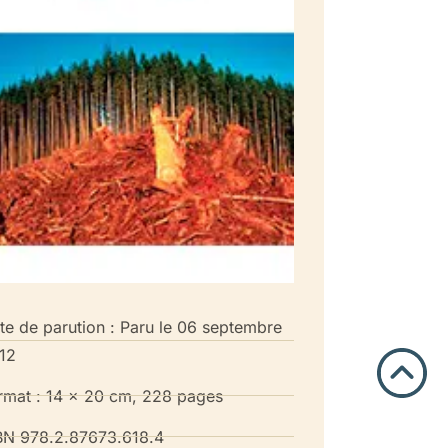
te de parution : Paru le 06 septembre
12
rmat : 14 x 20 cm, 228 pages
BN 978.2.87673.618.4