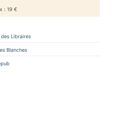
x : 19 €
 des Libraires
es Blanches
epub