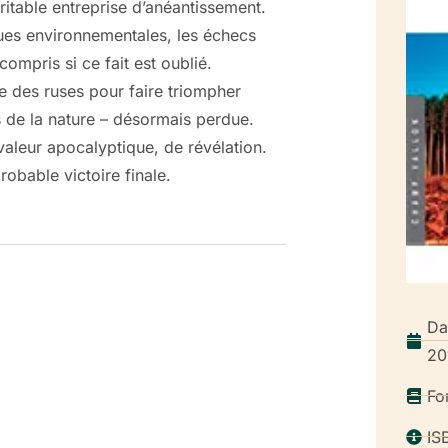
ritable entreprise d’anéantissement.
iques environnementales, les échecs
ompris si ce fait est oublié.
ue des ruses pour faire triompher
ns de la nature – désormais perdue.
leur apocalyptique, de révélation.
probable victoire finale.
Da
20
Fo
IS