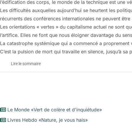
l’édification des corps, le monde de la technique est une vé
Les difficultés auxquelles aujourd’hui se heurtent les polit
récurrents des conférences internationales ne peuvent être c
Les orientations « vertes » du capitalisme actuel ne sont q
l’artifice. Elles ne font que nous éloigner davantage du se
La catastrophe systémique qui a commencé a proprement va
C’est la pulsion de mort qui travaille en silence, jusqu’à sa 
Lire le sommaire
La haine de la nature
La haine de la nature
Le sommaire
Chapitre 1
Livres-Hebdo
Le Monde «Vert de colère et d'inquiétude»
Les manifestations de la haine de la nature
(24 août 2012)
Livres Hebdo «Nature, je vous hais»
Humain, trop inhumain
Nature, je vous hais
Le triomphe de l’artifice