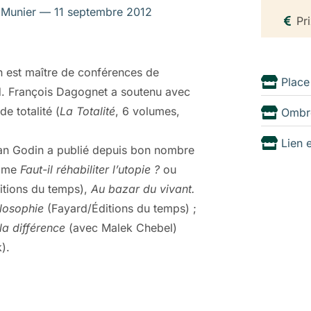
s Munier — 11 septembre 2012
ronnement tout en prétendant le contraire.
Pri
ie volontiers sur le sort de notre planète à
ien, c’est que, nous dit Christian Godin, il n’y
in est maître de conférences de
Place
e mensonge. «L’homme moderne est en réalité
nd. François Dagognet a soutenu avec
i est son mépris et même sa haine de la
e totalité (
La Totalité
, 6 volumes,
Ombr
Lien 
bserver, bien sûr, les comportements
tian Godin a publié depuis bon nombre
mangent pas de pain. Et puis surtout, l’auteur
omme
Faut-il réhabiliter l’utopie ?
ou
ie pour les nuls (First), est allé puiser dans
itions du temps),
Au bazar du vivant.
ilosophie
(Fayard/Éditions du temps) ;
e nature forte à un homme trop fort dans
la différence
(avec Malek Chebel)
lutôt à celui qu’un sourd de naissance
).
humour et les débats ouverts, notamment sur
vaillons de plus en plus sur des artefacts.
ans le roman, la peinture, le cinéma. Le plus