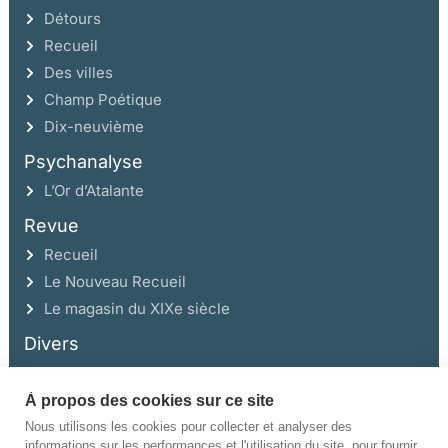
Détours
Recueil
Des villes
Champ Poétique
Dix-neuvième
Psychanalyse
L’Or d’Atalante
Revue
Recueil
Le Nouveau Recueil
Le magasin du XIXe siècle
Divers
À propos des cookies sur ce site
Ce site a été réalisé avec l’aide de la Région Auvergne Rhône-Alpes et de la
Drac Rhône-Alpes.
Nous utilisons les cookies pour collecter et analyser des
informations sur les performances et l'utilisation du site, pour fournir