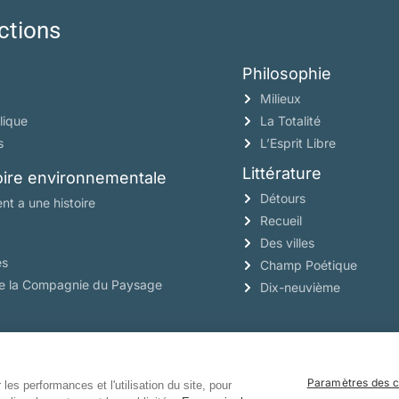
ctions
Philosophie
Milieux
lique
La Totalité
s
L’Esprit Libre
Littérature
toire environnementale
Détours
nt a une histoire
Recueil
Des villes
es
Champ Poétique
de la Compagnie du Paysage
Dix-neuvième
Paramètres des c
les performances et l'utilisation du site, pour
Manuscrits
Mentions légales
Politique de 