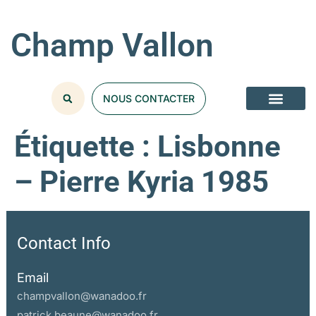
Champ Vallon
NOUS CONTACTER
Étiquette :
Lisbonne
– Pierre Kyria 1985
Contact Info
Email
champvallon@wanadoo.fr
patrick.beaune@wanadoo.fr