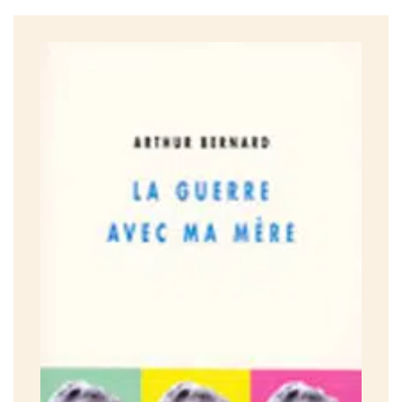
un débit ondulant mais décidé, une oralité très écrite
cherchant le naturel, un élan répété entre le passé et le
futur antérieur… l’écriture prolonge le rapport au fleuve. Le
récit de Gabriel, qui gagnerait presque à se lire à haute voix,
oscille entre la déposition et le commentaire, avec la
gaucherie typique du grand garçon qui dit «Maman», et la
mélancolie, tantôt furieuse tantôt spirituelle, de la personne
célébrée à son corps défendant. Les «mémoires» de cet
homme «fait avec les défaites qu ‘il faut pour y arriver»
s’apparentent davantage à un processus de re-création par
franchissements successifs qu’à un rapport linéaire de soi
sur soi. «Fiction de ma vie», résume-t-il, pas dupe des
circonstances qui l’amènent moins à se remémorer qu’à
«broder» sur ce qu’on lui a raconté. Et à donner, par là
même, une certaine définition de l’autobiographie.
Ingrid MERCKX