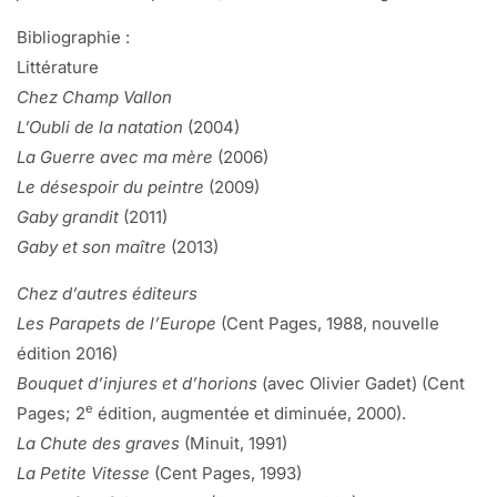
propres mémoires pour arriver à l’écrire. II a donc opté pour
Bibliographie :
«Mon nom c’est Gabriel… ». Un incipit plus simple et surtout
Littérature
plus juste. Car son prénom fut sa première chaîne. Né en
Chez Champ Vallon
juin 1940 pendant la captivité de son père, le narrateur a été
L’Oubli de la natation
(2004)
consacré archange par sa mère, qui a vu en lui une
La Guerre avec ma mère
(2006)
promesse d’espoir. Gage ou défi plutôt lourd. « Force de
Le désespoir du peintre
(2009)
rien du tout», enfant doué pour la chute, au propre et au
Gaby grandit
(2011)
figuré, il ne pouvait, en grandissant, que décevoir.
Gaby et son maître
(2013)
Paradoxalement, puisque sur fond de conflit mondial, ses
premières années furent les seuls moments de paix dont il
Chez d’autres éditeurs
garde le souvenir. Dans le titre du roman, la Guerre avec
Les Parapets de l’Europe
(Cent Pages, 1988, nouvelle
ma mère, il faut donc d’abord entendre «la guerre passée
édition 2016)
avec ma mère», en référence à ces temps de ravissement.
Bouquet d’injures et d’horions
(avec Olivier Gadet) (Cent
Et, au‑delà seulement, l’évocation du combat symbolique et
e
Pages; 2
édition, augmentée et diminuée, 2000).
initiatique de Gabriel pour se dégager des fers maternels
La Chute des graves
(Minuit, 1991)
«invisibles et doux et partant d’autant plus solides et
La Petite Vitesse
(Cent Pages, 1993)