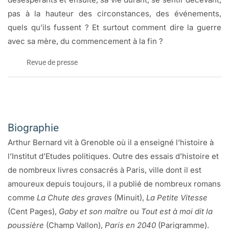
pas à la hauteur des circonstances, des événements,
quels qu’ils fussent ? Et surtout comment dire la guerre
avec sa mère, du commencement à la fin ?
Revue de presse
Politis
(2-8 février 2006)
Biographie
Couper le cordon
Arthur Bernard vit à Grenoble où il a enseigné l’histoire à
Faire et défaire les liens de la mémoire, selon Arthur
l’Institut d’Etudes politiques. Outre des essais d’histoire et
Bernard.
de nombreux livres consacrés à Paris, ville dont il est
IL AURAIT PU COMMENCER par: «Je suis né libre et nulle
amoureux depuis toujours, il a publié de nombreux romans
partie ne suis dans les fers. » Mais cette phrase en clin
comme
La Chute des graves
(Minuit),
La Petite Vitesse
d’oeil à Rousseau («L’homme est né libre, et partout il est
(Cent Pages),
Gaby et son maître
ou
Tout est à moi dit la
dans les fers »), il lui faudra perdre sa mère et achever ses
poussière
(Champ Vallon),
Paris en 2040
(Parigramme).