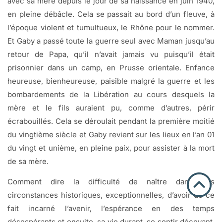
avec sa mère depuis le jour de sa naissance en juin 1940,
en pleine débâcle. Cela se passait au bord d’un fleuve, à
l’époque violent et tumultueux, le Rhône pour le nommer.
Et Gaby a passé toute la guerre seul avec Maman jusqu’au
retour de Papa, qu’il n’avait jamais vu puisqu’il était
prisonnier dans un camp, en Prusse orientale. Enfance
heureuse, bienheureuse, paisible malgré la guerre et les
bombardements de la Libération au cours desquels la
mère et le fils auraient pu, comme d’autres, périr
écrabouillés. Cela se déroulait pendant la première moitié
du vingtième siècle et Gaby revient sur les lieux en l’an 01
du vingt et unième, en pleine paix, pour assister à la mort
de sa mère.
Comment dire la difficulté de naître dans des
circonstances historiques, exceptionnelles, d’avoir de ce
fait incarné l’avenir, l’espérance en des temps
désespérants et ensuite, sa vie durant, se sentir décevant,