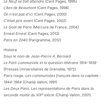
difficiles à briser». C’est d’ailleurs, pour tout dire, la mort qui
Le Neuf se fait attendre
(Cent Pages, 1995)
s’en est chargée.
L’Ami de Beaumont
(Cent Pages, 1998)
Le jour du décès de sa mère, Gabriel est retourné sur les
On n’est pas d’ici
(Cent Pages, 2000)
bords du fleuve qu’il avait traversé nouveau-né dans ses
C’était pire avant
(Cent Pages, 2002)
bras tout-puissants qui le protégeaient des bombes. D’une
Le Goût de Paris
(Mercure de France, 2004)
naissance‑miracle à une mort-révélation, de l’origine d’une
Ernest Ernest
(Cent Pages, 2013)
dépendance quasi pathologique à une douloureuse
Paris en 2040
(Parigramme, 2012)
libération, il y a, dans la reconstitution du narrateur, comme
Histoire
des mouvements de passage d’une rive à une autre. Le
Sous le nom de Jean-Pierre A. Bernard
fleuve au bord duquel il est né (le Rhône) joue la ligne de
Le Parti communiste et la question littéraire 1914-1939
fuite et le point d’ancrage, la métaphore et la substance,
(Presses Universitaires de Grenoble, 1972)
Styx ici, climat là. «L’ascension, l’élévation m’ont toujours
Paris rouge. Les communistes français dans la capitale :
effrayé, la crainte de ne pas être à la hauteur autant que la
1944-1964
(Champ Vallon, 1991)
peur de dégringoler. Je préfère ce qui vous emporte, le fil de
Les Deux Paris. Les représentations de Paris dans la
l’eau, le coup de vent.» Une ponctuation perturbée qui
e
seconde moitié du XIX
siècle
(Champ Vallon, 2001)
chahute le flot des phrases, des parenthèses insidieuses qui
brisent la surface du propos, des traits d’humour immergés,