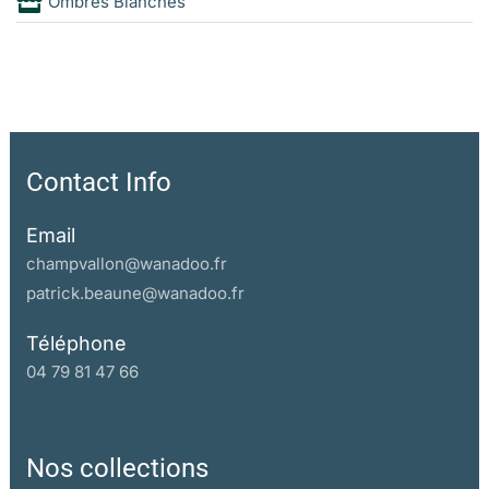
Ombres Blanches
l’ennemi l’ayant capturé et désarmé», avant de l’expédier au
stalag en Prusse orientale.
En ces temps de débâcle, d’effondrement, d’exode et de
bombardements, Gabriel fut consacré «Prince espérance»,
véritable centre du monde, sa bouche goulue collée au sein
de «Maman». Après cinq années entre les barbelés, son
Contact Info
père allait rentrer à la maison. Il lui apprendrait le cyclisme,
le dimanche après-midi.
Email
Petit, Gaby lisait et relisait des histoires d’avion et d’aviation,
champvallon@wanadoo.fr
écoutait une mère qui le protégeait en permanence et lui
patrick.beaune@wanadoo.fr
parlait même la nuit. Elle lui racontait souvent cet épisode
survenu le dernier été de la guerre lorsqu’un officier
Téléphone
allemand, tenant son cheval à la main, avait fait son entrée
04 79 81 47 66
dans la cour de la maison. L’animal était jaune pâle (on
appelle isabelle cette couleur café au lait), l’homme portait
des sandalettes de cuir tressé (et faisait penser à Napoléon
Nos collections
III). Il cherchait du cirage, non pour lui, mais pour les sabots