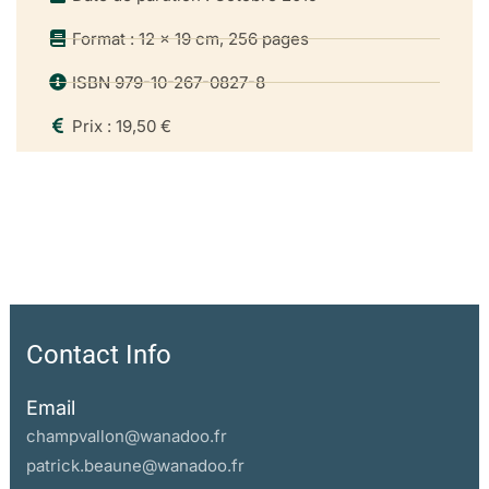
Format : 12 x 19 cm, 256 pages
ISBN 979-10-267-0827-8
Prix : 19,50 €
Contact Info
Email
champvallon@wanadoo.fr
patrick.beaune@wanadoo.fr