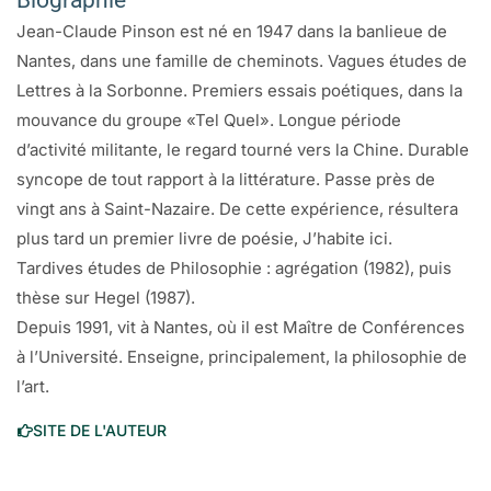
Biographie
I
Jean-Claude Pinson est né en 1947 dans la banlieue de
SITUATION, POSITION
Nantes, dans une famille de cheminots. Vagues études de
Lettres à la Sorbonne. Premiers essais poétiques, dans la
Du «poétariat»
mouvance du groupe «Tel Quel». Longue période
«Philosophe et poète»
d’activité militante, le regard tourné vers la Chine. Durable
Par-delà les avant-gardes (Quasi-manifeste)
syncope de tout rapport à la littérature. Passe près de
«Lançons donc du blé à travers l’éther»
vingt ans à Saint-Nazaire. De cette expérience, résultera
Poésie scénique et poésie écrite
plus tard un premier livre de poésie, J’habite ici.
II
Tardives études de Philosophie : agrégation (1982), puis
THÉORÈMES
thèse sur Hegel (1987).
Depuis 1991, vit à Nantes, où il est Maître de Conférences
Sans pourquoi (Du sens)
à l’Université. Enseigne, principalement, la philosophie de
Poésie et mensonge
l’art.
Poésie et vérité (Concept et métaphore)
Roman et poésie
SITE DE L'AUTEUR
Voix dans la jungle des sons (Poésie et musique)