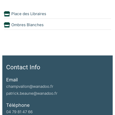
Place des Libraires
Ombres Blanches
Contact Info
Email
champvallon@wanadoo.fr
patrick.beaune@wanadoo.fr
Téléphone
04 79 81 47 66