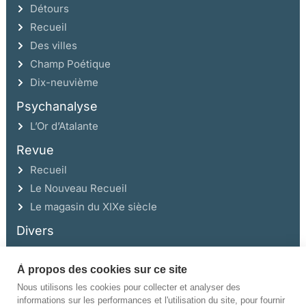
Détours
Recueil
Des villes
Champ Poétique
Dix-neuvième
Psychanalyse
L’Or d’Atalante
Revue
Recueil
Le Nouveau Recueil
Le magasin du XIXe siècle
Divers
À propos des cookies sur ce site
Ce site a été réalisé avec l’aide de la Région Auvergne Rhône-Alpes et de la
Drac Rhône-Alpes.
Nous utilisons les cookies pour collecter et analyser des
informations sur les performances et l'utilisation du site, pour fournir